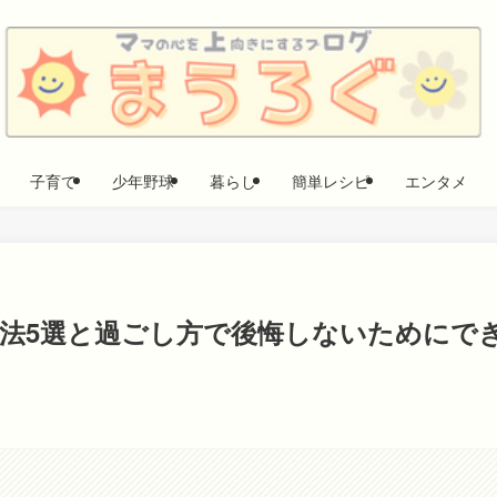
子育て
少年野球
暮らし
簡単レシピ
エンタメ
用法5選と過ごし方で後悔しないためにで