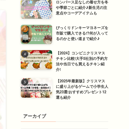
ロンパース足なしの着せ方を冬
や季節ごとに紹介♪新生児の注
意点やコーデアイテムも
びっくりドンキーマヨネーズを
市販で購入できる!?何が入って
るのかと使い道まで紹介♪
【2024】コンビニクリスマス
チキン比較!大手5社別の予約方
法や当日でも買えるチキン紹
介!
【2025年最新版】クリスマス
に盛り上がるゲームで小学生人
気23選!おすすめプレゼント12
選も紹介
アーカイブ