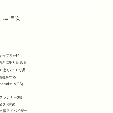
目次
なってきた時
向きに取り組める
と良いこと5選
勉強をする
cialist(MOS)
プランナー3級
(R)試験
支援アドバイザー