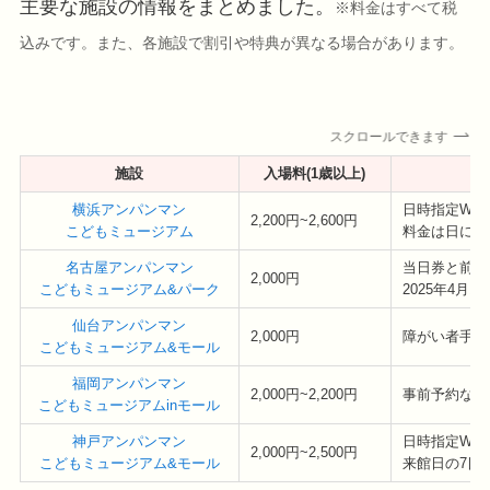
主要な施設の情報をまとめました。
※料金はすべて税
込みです。また、各施設で割引や特典が異なる場合があります。
スクロールできます
施設
入場料(1歳以上)
横浜アンパンマン
日時指定WE
2,200円~2,600円
こどもミュージアム
料金は日によ
名古屋アンパンマン
当日券と前売
2,000円
こどもミュージアム&パーク
2025年4月1
仙台アンパンマン
2,000円
障がい者手帳
こどもミュージアム&モール
福岡アンパンマン
2,000円~2,200円
事前予約なし
こどもミュージアムinモール
神戸アンパンマン
日時指定WE
2,000円~2,500円
こどもミュージアム&モール
来館日の7日前